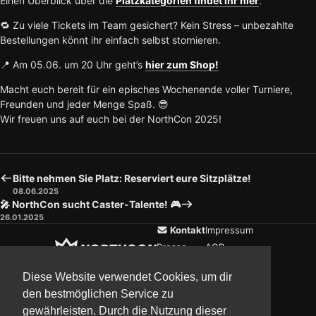
Einen Überblick über die
Platzkategorien findet ihr hier
.
🔁 Zu viele Tickets im Team gesichert? Kein Stress – unbezahlte
Bestellungen könnt ihr einfach selbst stornieren.
📍 Am 05.06. um 20 Uhr geht’s
hier zum Shop!
Macht euch bereit für ein episches Wochenende voller Turniere,
Freunden und jeder Menge Spaß. 😎
Wir freuen uns auf euch bei der NorthCon 2025!
Bitte nehmen Sie Platz: Reserviert eure Sitzplätze!
08.06.2025
🎤 NorthCon sucht Caster-Talente! 🎮
26.01.2025
Kontakt
Impressum
Presse
AGB
Verein
Datenschutz
Diese Website verwendet Cookies, um dir
den bestmöglichen Service zu
gewährleisten. Durch die Nutzung dieser
Updates
Community
Media