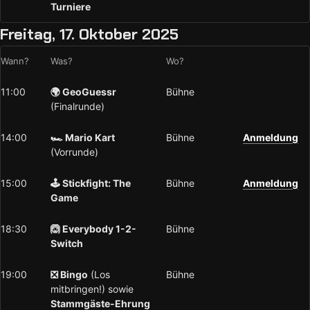
Turniere
Freitag, 17. Oktober 2025
Wann?
Was?
Wo?
11:00
🌍 GeoGuessr
Bühne
(Finalrunde)
14:00
🏎️ Mario Kart
Bühne
Anmeldung
(Vorrunde)
15:00
🕹️ Stickfight: The
Bühne
Anmeldung
Game
18:30
🙆 Everybody 1-2-
Bühne
Switch
19:00
❎ Bingo
(Los
Bühne
mitbringen!) sowie
Stammgäste-Ehrung