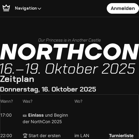
Anmelden
Navigation
Our Princess is in Another Castle
Zeitplan
Donnerstag, 16. Oktober 2025
Wann?
Was?
Wo?
17:00
🎫
Einlass
und Beginn
der NorthCon 2025
22:00
🏆 Start der ersten
im LAN
Turnierliste