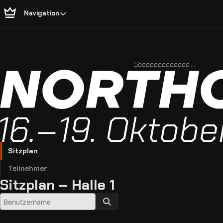
Navigation
Sooooooooooooo …
Sitzplan
Teilnehmer
Sitzplan – Halle 1