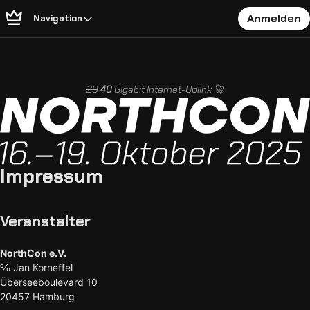
Anmelden
Navigation
20
40
Gigabit Internet-Uplink 🚀
Impressum
Veranstalter
NorthCon e.V.
℅ Jan Korneffel
Überseeboulevard 10
20457 Hamburg