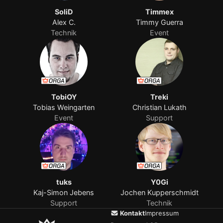
SoliD
Timmex
Alex C.
Timmy Guerra
Technik
Event
TobiOY
Treki
Tobias Weingarten
Christian Lukath
Event
Support
tuks
Y0Gi
Kaj-Simon Jebens
Jochen Kupperschmidt
Support
Technik
Kontakt
Impressum