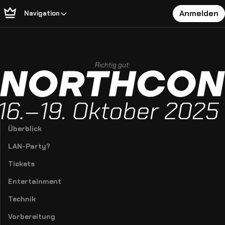
Anmelden
Navigation
Richtig gut:
Überblick
LAN-Party?
Tickets
Entertainment
Technik
Vorbereitung