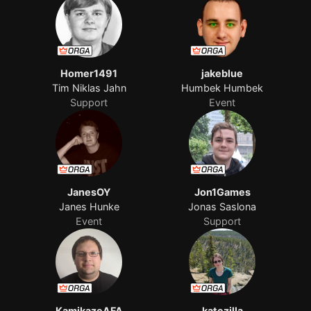
Homer1491
jakeblue
Tim Niklas Jahn
Humbek Humbek
Support
Event
JanesOY
Jon1Games
Janes Hunke
Jonas Saslona
Event
Support
KamikazeAFA
katezilla