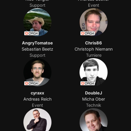
Support
Event
AngryTomatoe
Chris86
Sebastian Beetz
Christoph Niemann
Support
Turniere
cyraxx
DoubleJ
Andreas Reich
Micha Ober
Event
Technik